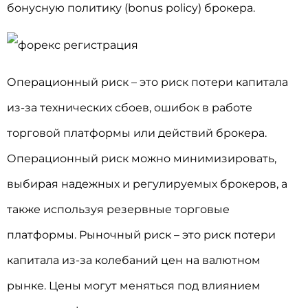
бонусную политику (bonus policy) брокера.
Операционный риск – это риск потери капитала
из-за технических сбоев, ошибок в работе
торговой платформы или действий брокера.
Операционный риск можно минимизировать,
выбирая надежных и регулируемых брокеров, а
также используя резервные торговые
платформы. Рыночный риск – это риск потери
капитала из-за колебаний цен на валютном
рынке. Цены могут меняться под влиянием