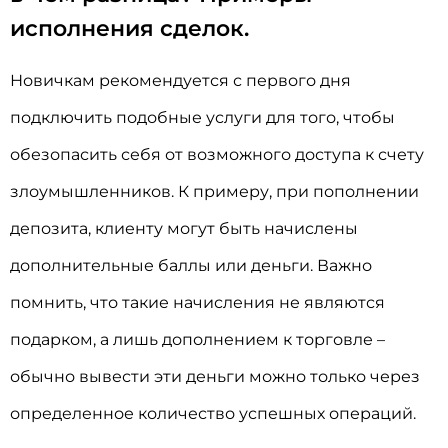
исполнения сделок.
Новичкам рекомендуется с первого дня
подключить подобные услуги для того, чтобы
обезопасить себя от возможного доступа к счету
злоумышленников. К примеру, при пополнении
депозита, клиенту могут быть начислены
дополнительные баллы или деньги. Важно
помнить, что такие начисления не являются
подарком, а лишь дополнением к торговле –
обычно вывести эти деньги можно только через
определенное количество успешных операций.