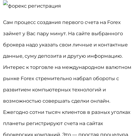
Сам процесс создания первого счета на Forex
займет у Вас пару минут. На сайте выбранного
брокера надо указать свои личные и контактные
данные, суму депозита и другую информацию.
Интерес к торговле на международном валютном
рынке Forex стремительно набрал обороты с
развитием компьютерных технологий и
возможностью совершать сделки онлайн.
Ежегодно сотни тысяч клиентов в разных уголках
планеты регистрируют счета на сайтах
брокерских компаний. Это — простая процедура,