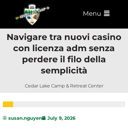
Menu
Navigare tra nuovi casino
con licenza adm senza
perdere il filo della
semplicità
Cedar Lake Camp & Retreat Center
susan.nguyen
July 9, 2026