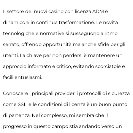
Il settore dei nuovi casino con licenza ADM è
dinamico e in continua trasformazione. Le novità
tecnologiche e normative si susseguono a ritmo
serrato, offrendo opportunità ma anche sfide per gli
utenti. La chiave per non perdersi è mantenere un
approccio informato e critico, evitando scorciatoie e
facili entusiasmi.
Conoscere i principali provider, i protocolli di sicurezza
come SSL, e le condizioni di licenza è un buon punto
di partenza. Nel complesso, mi sembra che il
progresso in questo campo stia andando verso un