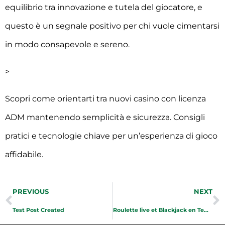
equilibrio tra innovazione e tutela del giocatore, e
questo è un segnale positivo per chi vuole cimentarsi
in modo consapevole e sereno.
>
Scopri come orientarti tra nuovi casino con licenza
ADM mantenendo semplicità e sicurezza. Consigli
pratici e tecnologie chiave per un’esperienza di gioco
affidabile.
PREVIOUS
NEXT
Test Post Created
Roulette live et Blackjack en Temps réel sur Spinaura Casino en France