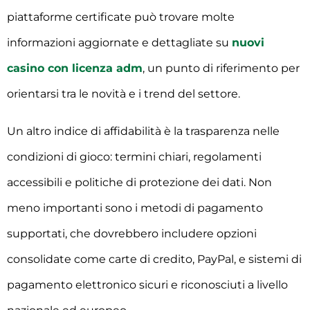
piattaforme certificate può trovare molte
informazioni aggiornate e dettagliate su
nuovi
casino con licenza adm
, un punto di riferimento per
orientarsi tra le novità e i trend del settore.
Un altro indice di affidabilità è la trasparenza nelle
condizioni di gioco: termini chiari, regolamenti
accessibili e politiche di protezione dei dati. Non
meno importanti sono i metodi di pagamento
supportati, che dovrebbero includere opzioni
consolidate come carte di credito, PayPal, e sistemi di
pagamento elettronico sicuri e riconosciuti a livello