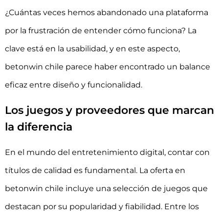
¿Cuántas veces hemos abandonado una plataforma
por la frustración de entender cómo funciona? La
clave está en la usabilidad, y en este aspecto,
betonwin chile parece haber encontrado un balance
eficaz entre diseño y funcionalidad.
Los juegos y proveedores que marcan
la diferencia
En el mundo del entretenimiento digital, contar con
títulos de calidad es fundamental. La oferta en
betonwin chile incluye una selección de juegos que
destacan por su popularidad y fiabilidad. Entre los