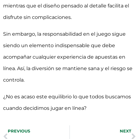
mientras que el diseño pensado al detalle facilita el
disfrute sin complicaciones.
Sin embargo, la responsabilidad en el juego sigue
siendo un elemento indispensable que debe
acompañar cualquier experiencia de apuestas en
línea. Así, la diversión se mantiene sana y el riesgo se
controla.
¿No es acaso este equilibrio lo que todos buscamos
cuando decidimos jugar en línea?
PREVIOUS
NEXT