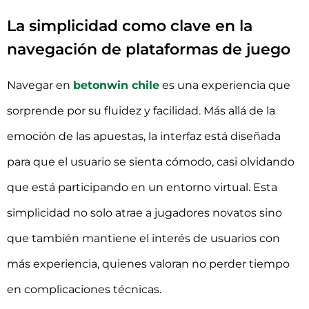
La simplicidad como clave en la
navegación de plataformas de juego
Navegar en
betonwin chile
es una experiencia que
sorprende por su fluidez y facilidad. Más allá de la
emoción de las apuestas, la interfaz está diseñada
para que el usuario se sienta cómodo, casi olvidando
que está participando en un entorno virtual. Esta
simplicidad no solo atrae a jugadores novatos sino
que también mantiene el interés de usuarios con
más experiencia, quienes valoran no perder tiempo
en complicaciones técnicas.