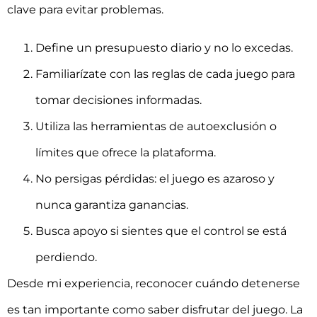
clave para evitar problemas.
Define un presupuesto diario y no lo excedas.
Familiarízate con las reglas de cada juego para
tomar decisiones informadas.
Utiliza las herramientas de autoexclusión o
límites que ofrece la plataforma.
No persigas pérdidas: el juego es azaroso y
nunca garantiza ganancias.
Busca apoyo si sientes que el control se está
perdiendo.
Desde mi experiencia, reconocer cuándo detenerse
es tan importante como saber disfrutar del juego. La