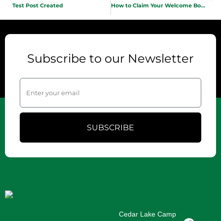
Test Post Created
How to Claim Your Welcome Bonus and Further Deals at Fridayroll Casino for UK
Subscribe to our Newsletter
SUBSCRIBE
Cedar Lake Camp